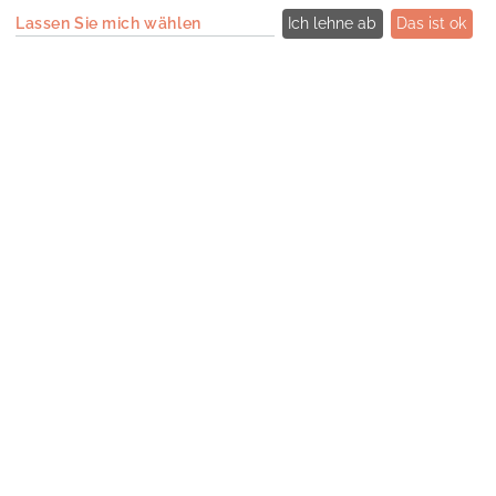
Lassen Sie mich wählen
Ich lehne ab
Das ist ok
Gewobag – Ausstattung von 30
Liegenschaften
Verbindung von 30 Liegenschaften mit zentraler
Gebäudeleittechnik
,
Retrofit Monitoring
Schnittstellen
Weiterlesen