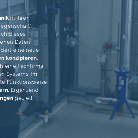
hnik
in ihren
iegenschaft?
ich dieses
nenen Daten
idert eine neue
n konzipieren
.
 eine Fachfirma
n Systems. Im
ente Funktionsweise
ern
. Ergänzend
ungen
gezielt