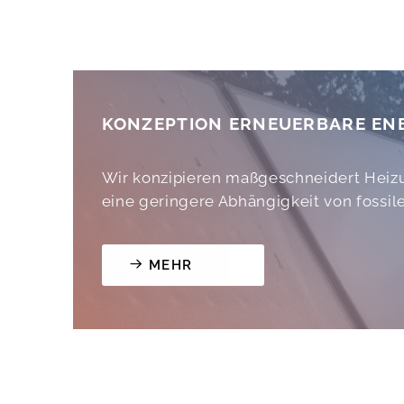
KONZEPTION ERNEUERBARE EN
Wir konzipieren maßgeschneidert Heizu
eine geringere Abhängigkeit von fossil
MEHR