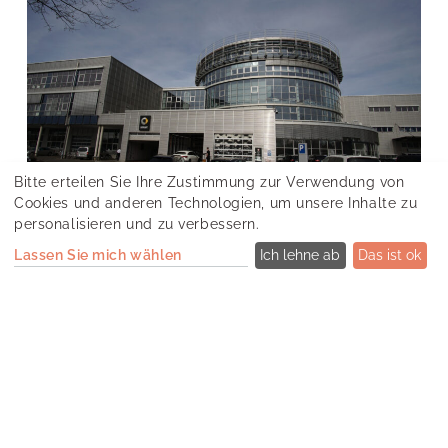
Bitte erteilen Sie Ihre Zustimmung zur Verwendung von
Cookies und anderen Technologien, um unsere Inhalte zu
personalisieren und zu verbessern.
Lassen Sie mich wählen
Ich lehne ab
Das ist ok
Sternauto – Analyse von zwei Autohäusern in
Leipzig
Wärmepumpen Readiness in komplexen
Nichtwohngebäuden
,
Retrofit Monitoring
Web App
Weiterlesen