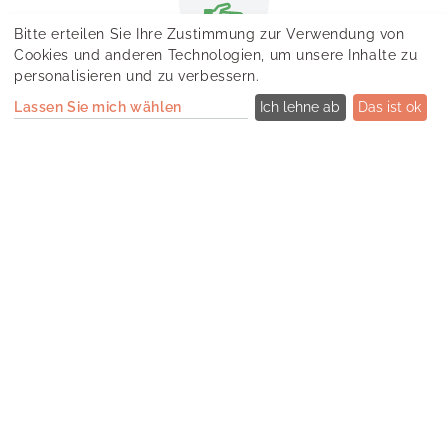
Bitte erteilen Sie Ihre Zustimmung zur Verwendung von
ATTRAKTIVES
Cookies und anderen Technologien, um unsere Inhalte zu
GEHALT
personalisieren und zu verbessern.
Wir honorieren ein längerfristiges Engagement für
Lassen Sie mich wählen
Ich lehne ab
Das ist ok
unser wachsendes Unternehmen. Schließlich
wollen wir gemeinsam etwas bewegen.
FREIE EINTEILUNG VON
ARBEITSZEIT UND ARBEITSORT
Für uns stehen Qualität und ein
zufriedenstellendes Ergebnis im Fokus. Abgesehen
von verbindlichen Terminen entscheidet Ihr, wo und
wann Ihr euren Beitrag leistet.